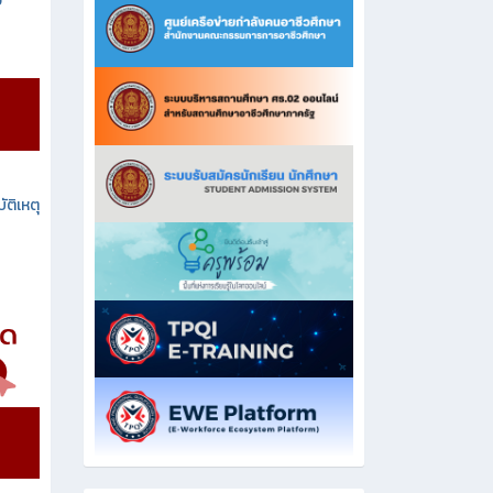
ง
ัติเหตุ