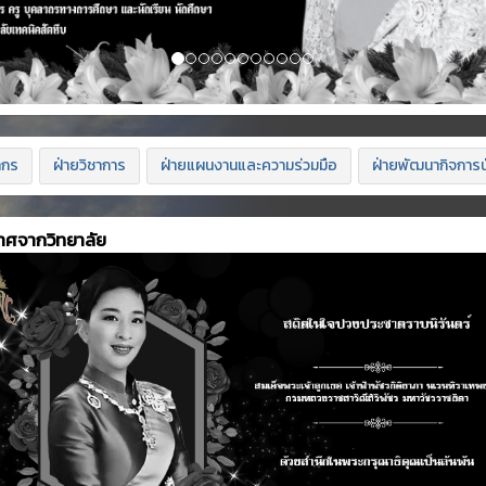
ากร
ฝ่ายวิชาการ
ฝ่ายแผนงานและความร่วมมือ
ฝ่ายพัฒนากิจการน
าศจากวิทยาลัย