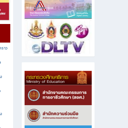
วคราว
ง
าง
ง
าง