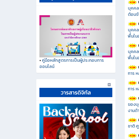
บุคคล
ต้อนรั
บุคคล
พื้นใ
บุคคล
พื้นใ
•
คู่มือหลักสูตรการเป็นผู้ประกอบการ
ออนไลน์
การ ห
การ ห
ของบุ
งานด้า
ชาติ 