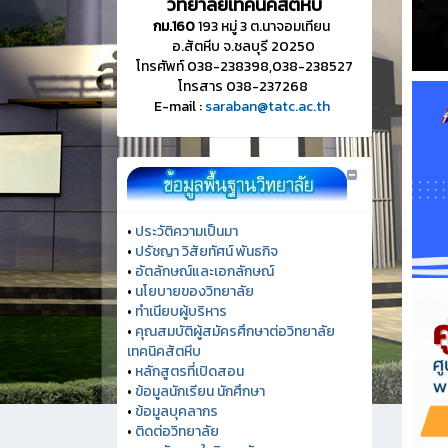
วิทยาลัยเทคนิคสัตหีบ
กม.160
193 หมู่ 3 ต.นาจอมเทียน
อ.สัตหีบ จ.ชลบุรี 20250
โทรศัพท์ 038-238398,038-238527
โทรสาร 038-237268
E-mail :
saraban@tatc.ac.th
•
ประวัติความเป็นมา
•
ปรัชญา วิสัยทัศน์ พันธกิจ
•
อัตลักษณ์และเอกลักษณ์
•
นโยบายของวิทยาลัย
•
ทำเนียบผู้บริหาร
•
คุณสมบัติผู้สมัครศึกษาต่อวิทยาลัย
เทคนิคสัตหีบ
•
หลักสูตรที่เปิดสอน
•
ข้อมูลนักเรียน นักศึกษา
•
ข้อมูลบุคลากร
•
ติดต่อวิทยาลัย