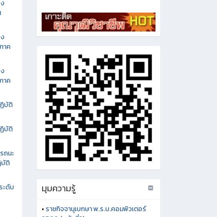
อง
น
อง
นภาค
อง
นภาค
ิบัติ
ิบัติ
รรถนะ
บัติ
มุมความรู้
ระดับ
•
ราชกิจจานุเบกษา พ.ร.บ.คอมพิวเตอร์