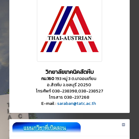
วิทยาลัยเทคนิคสัตหีบ
กม.160
193 หมู่ 3 ต.นาจอมเทียน
อ.สัตหีบ จ.ชลบุรี 20250
โทรศัพท์ 038-238398,038-238527
โทรสาร 038-237268
E-mail :
saraban@tatc.ac.th