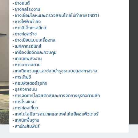
•
ช่างยนต์
•
ช่างกลโรงงาน
•
ช่างเชื่อมโลหะและตรวจสอบโดยไม่ทำลาย (NDT)
•
ช่างไฟฟ้ากำลัง
•
ช่างอิเล็กทรอนิกส์
•
ช่างก่อสร้าง
•
ช่างเขียนแบบเครื่องกล
•
เมคคาทรอนิกส์
•
เครื่องมือวัดและควบคุม
•
เทคนิคพลังงาน
•
ช่างอากาศยาน
•
เทคนิคควบคุมและซ่อมบำรุงระบบขนส่งทางราง
•
การบัญชี
•
คอมพิวเตอร์ธุรกิจ
•
ธุรกิจการบิน
•
การจัดการโลจิสติกส์และการจัดการธุรกิจค้าปลีก
•
การโรงแรม
•
การท่องเที่ยว
•
เทคโนโลยีสารสนเทศและเทคโนโลยีคอมพิวเตอร์
•
เทคนิคพื้นฐาน
•
สามัญสัมพันธ์