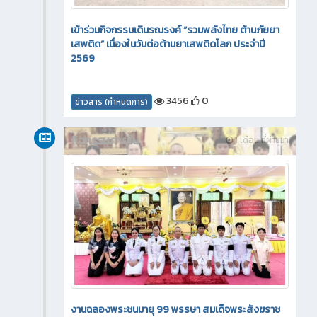
เข้าร่วมกิจกรรมเดินรณรงค์ “รวมพลังไทย ต้านภัยยา
เสพติด” เนื่องในวันต่อต้านยาเสพติดโลก ประจำปี
2569
3456
0
ข่าวสาร (กำหนดการ)
กิจกรรมภายใน
1 เดือน ที่ผ่านมา
งานฉลองพระชนมายุ 99 พรรษา สมเด็จพระสังฆราช