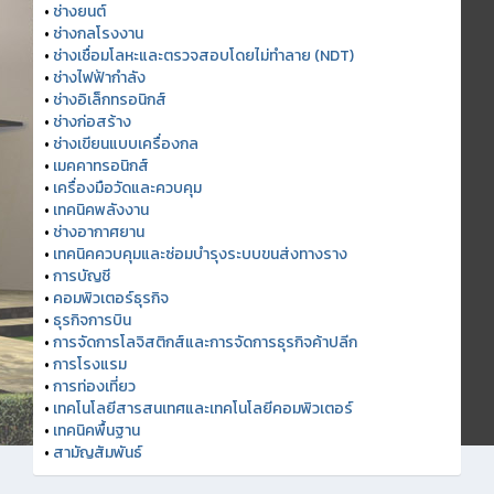
•
ช่างยนต์
•
ช่างกลโรงงาน
•
ช่างเชื่อมโลหะและตรวจสอบโดยไม่ทำลาย (NDT)
•
ช่างไฟฟ้ากำลัง
•
ช่างอิเล็กทรอนิกส์
•
ช่างก่อสร้าง
•
ช่างเขียนแบบเครื่องกล
•
เมคคาทรอนิกส์
•
เครื่องมือวัดและควบคุม
•
เทคนิคพลังงาน
•
ช่างอากาศยาน
•
เทคนิคควบคุมและซ่อมบำรุงระบบขนส่งทางราง
•
การบัญชี
•
คอมพิวเตอร์ธุรกิจ
•
ธุรกิจการบิน
•
การจัดการโลจิสติกส์และการจัดการธุรกิจค้าปลีก
•
การโรงแรม
•
การท่องเที่ยว
•
เทคโนโลยีสารสนเทศและเทคโนโลยีคอมพิวเตอร์
•
เทคนิคพื้นฐาน
•
สามัญสัมพันธ์