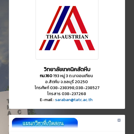
วิทยาลัยเทคนิคสัตหีบ
กม.160
193 หมู่ 3 ต.นาจอมเทียน
อ.สัตหีบ จ.ชลบุรี 20250
โทรศัพท์ 038-238398,038-238527
โทรสาร 038-237268
E-mail :
saraban@tatc.ac.th