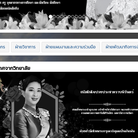
ากร
ฝ่ายวิชาการ
ฝ่ายแผนงานและความร่วมมือ
ฝ่ายพัฒนากิจการน
าศจากวิทยาลัย