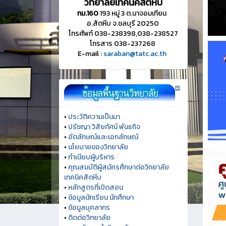
วิทยาลัยเทคนิคสัตหีบ
กม.160
193 หมู่ 3 ต.นาจอมเทียน
อ.สัตหีบ จ.ชลบุรี 20250
โทรศัพท์ 038-238398,038-238527
โทรสาร 038-237268
E-mail :
saraban@tatc.ac.th
•
ประวัติความเป็นมา
•
ปรัชญา วิสัยทัศน์ พันธกิจ
•
อัตลักษณ์และเอกลักษณ์
•
นโยบายของวิทยาลัย
•
ทำเนียบผู้บริหาร
•
คุณสมบัติผู้สมัครศึกษาต่อวิทยาลัย
เทคนิคสัตหีบ
•
หลักสูตรที่เปิดสอน
•
ข้อมูลนักเรียน นักศึกษา
•
ข้อมูลบุคลากร
•
ติดต่อวิทยาลัย