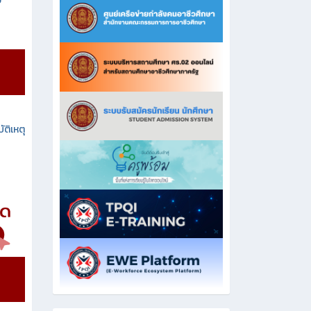
ง
ัติเหตุ