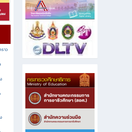
วคราว
ง
าง
ง
าง