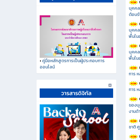
บุคคล
ต้อนรั
บุคคล
พื้นใ
บุคคล
พื้นใ
•
คู่มือหลักสูตรการเป็นผู้ประกอบการ
ออนไลน์
การ ห
การ ห
ของบุ
งานด้า
ชาติ 