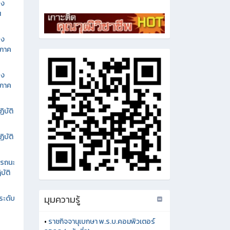
อง
น
อง
นภาค
อง
นภาค
ิบัติ
ิบัติ
รรถนะ
บัติ
มุมความรู้
ระดับ
•
ราชกิจจานุเบกษา พ.ร.บ.คอมพิวเตอร์