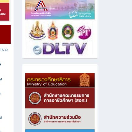
วคราว
ง
าง
ง
าง