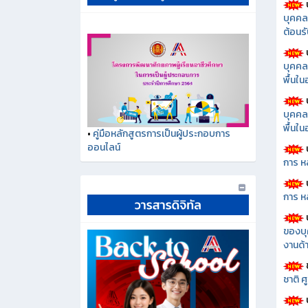
บุคคล
ต้อนรั
บุคคล
พื้นใ
บุคคล
พื้นใ
•
คู่มือหลักสูตรการเป็นผู้ประกอบการ
ออนไลน์
การ ห
การ ห
ของบุ
งานด้า
ชาติ 