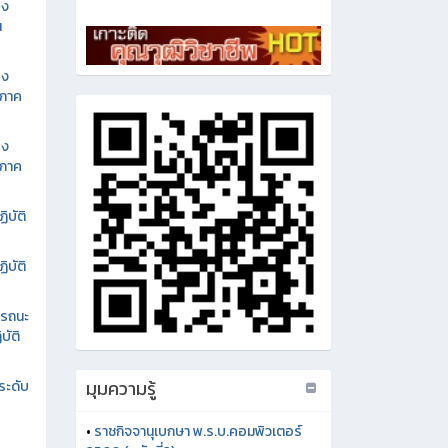
อง
น
อง
นภาค
อง
นภาค
ิบัติ
ิบัติ
รรถนะ
บัติ
มุมความรู้
ระดับ
•
ราชกิจจานุเบกษา พ.ร.บ.คอมพิวเตอร์