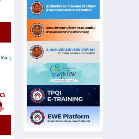
ง
ัติเหตุ