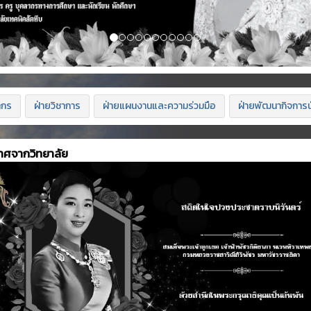
ากร
ฝ่ายวิชาการ
ฝ่ายแผนงานและความร่วมมือ
ฝ่ายพัฒนากิจการน
าศจากวิทยาลัย