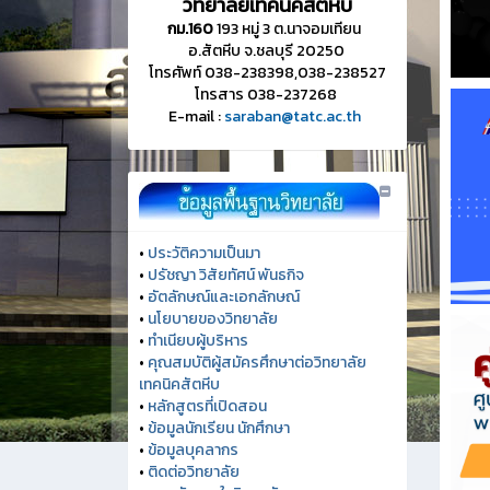
วิทยาลัยเทคนิคสัตหีบ
กม.160
193 หมู่ 3 ต.นาจอมเทียน
อ.สัตหีบ จ.ชลบุรี 20250
โทรศัพท์ 038-238398,038-238527
โทรสาร 038-237268
E-mail :
saraban@tatc.ac.th
•
ประวัติความเป็นมา
•
ปรัชญา วิสัยทัศน์ พันธกิจ
•
อัตลักษณ์และเอกลักษณ์
•
นโยบายของวิทยาลัย
•
ทำเนียบผู้บริหาร
•
คุณสมบัติผู้สมัครศึกษาต่อวิทยาลัย
เทคนิคสัตหีบ
•
หลักสูตรที่เปิดสอน
•
ข้อมูลนักเรียน นักศึกษา
•
ข้อมูลบุคลากร
•
ติดต่อวิทยาลัย