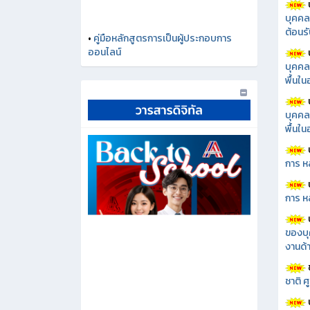
บุคคล
ต้อนรั
บุคคล
พื้นใ
บุคคล
พื้นใ
•
คู่มือหลักสูตรการเป็นผู้ประกอบการ
ออนไลน์
การ ห
การ ห
ของบุ
งานด้า
ชาติ 