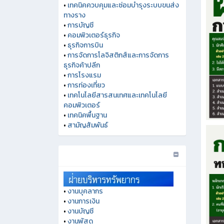
•
เทคนิคควบคุมและซ่อมบำรุงระบบขนส่ง
ทางราง
•
การบัญชี
•
คอมพิวเตอร์ธุรกิจ
•
ธุรกิจการบิน
•
การจัดการโลจิสติกส์และการจัดการ
ธุรกิจค้าปลีก
•
การโรงแรม
•
การท่องเที่ยว
•
เทคโนโลยีสารสนเทศและเทคโนโลยี
คอมพิวเตอร์
•
เทคนิคพื้นฐาน
•
สามัญสัมพันธ์
•
งานบุคลากร
•
งานการเงิน
•
งานบัญชี