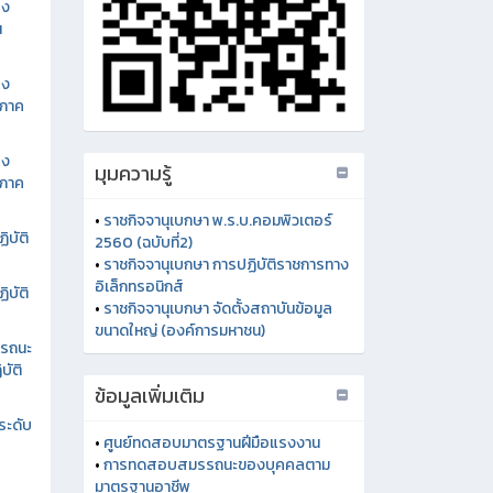
อง
น
อง
นภาค
อง
นภาค
ิบัติ
ิบัติ
รรถนะ
บัติ
มุมความรู้
ระดับ
•
ราชกิจจานุเบกษา พ.ร.บ.คอมพิวเตอร์