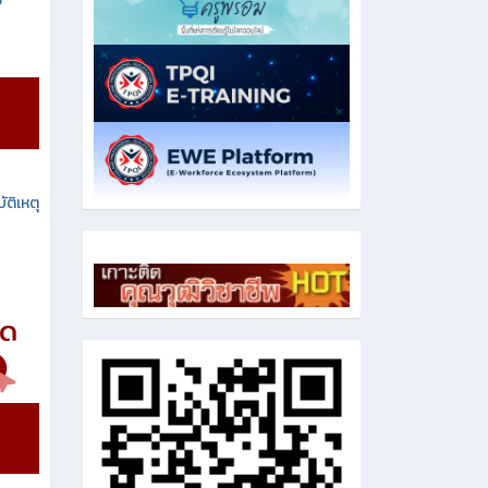
ง
ัติเหตุ