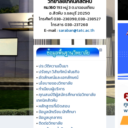
วิทยาลัยเทคนิคสัตหีบ
กม.160
193 หมู่ 3 ต.นาจอมเทียน
อ.สัตหีบ จ.ชลบุรี 20250
โทรศัพท์ 038-238398,038-238527
โทรสาร 038-237268
E-mail :
saraban@tatc.ac.th
•
ประวัติความเป็นมา
•
ปรัชญา วิสัยทัศน์ พันธกิจ
•
อัตลักษณ์และเอกลักษณ์
•
นโยบายของวิทยาลัย
•
ทำเนียบผู้บริหาร
•
คุณสมบัติผู้สมัครศึกษาต่อวิทยาลัย
เทคนิคสัตหีบ
•
หลักสูตรที่เปิดสอน
•
ข้อมูลนักเรียน นักศึกษา
•
ข้อมูลบุคลากร
•
ติดต่อวิทยาลัย