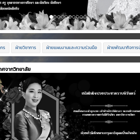
ากร
ฝ่ายวิชาการ
ฝ่ายแผนงานและความร่วมมือ
ฝ่ายพัฒนากิจการน
าศจากวิทยาลัย