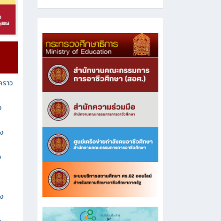
วคราว
ง
าง
ง
าง