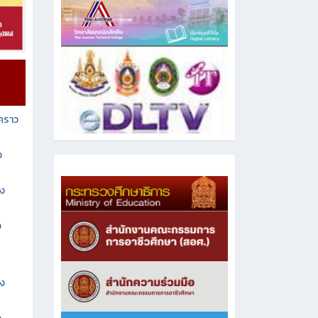
วคราว
ง
าง
ง
าง