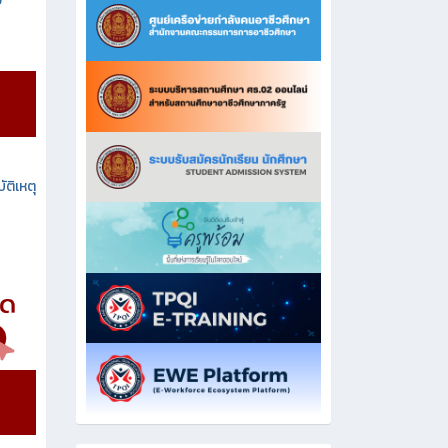
ง
ัติเหตุ