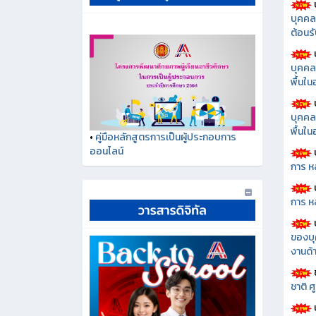
บุคคล
ต้อนรั
บุคคล
พื้นใ
บุคคล
พื้นใ
•
คู่มือหลักสูตรการเป็นผู้ประกอบการ
ออนไลน์
การ ห
การ ห
ของบุ
งานด้า
ชาติ 