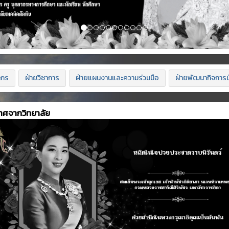
ากร
ฝ่ายวิชาการ
ฝ่ายแผนงานและความร่วมมือ
ฝ่ายพัฒนากิจการน
าศจากวิทยาลัย