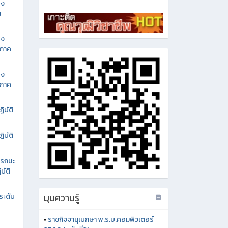
อง
น
อง
นภาค
อง
นภาค
ิบัติ
ิบัติ
รรถนะ
บัติ
มุมความรู้
ระดับ
•
ราชกิจจานุเบกษา พ.ร.บ.คอมพิวเตอร์