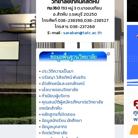
วิทยาลัยเทคนิคสัตหีบ
กม.160
193 หมู่ 3 ต.นาจอมเทียน
อ.สัตหีบ จ.ชลบุรี 20250
โทรศัพท์ 038-238398,038-238527
โทรสาร 038-237268
E-mail :
saraban@tatc.ac.th
•
ประวัติความเป็นมา
•
ปรัชญา วิสัยทัศน์ พันธกิจ
•
อัตลักษณ์และเอกลักษณ์
•
นโยบายของวิทยาลัย
•
ทำเนียบผู้บริหาร
•
คุณสมบัติผู้สมัครศึกษาต่อวิทยาลัย
เทคนิคสัตหีบ
•
หลักสูตรที่เปิดสอน
•
ข้อมูลนักเรียน นักศึกษา
•
ข้อมูลบุคลากร
•
ติดต่อวิทยาลัย