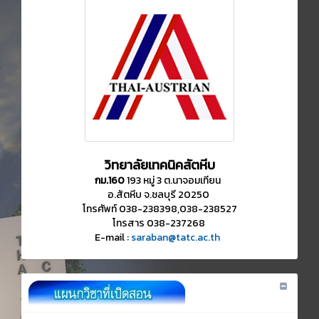
วิทยาลัยเทคนิคสัตหีบ
กม.160
193 หมู่ 3 ต.นาจอมเทียน
อ.สัตหีบ จ.ชลบุรี 20250
โทรศัพท์ 038-238398,038-238527
โทรสาร 038-237268
E-mail :
saraban@tatc.ac.th