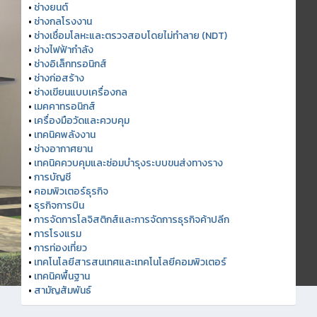
•
ช่างยนต์
•
ช่างกลโรงงาน
•
ช่างเชื่อมโลหะและตรวจสอบโดยไม่ทำลาย (NDT)
•
ช่างไฟฟ้ากำลัง
•
ช่างอิเล็กทรอนิกส์
•
ช่างก่อสร้าง
•
ช่างเขียนแบบเครื่องกล
•
เมคคาทรอนิกส์
•
เครื่องมือวัดและควบคุม
•
เทคนิคพลังงาน
•
ช่างอากาศยาน
•
เทคนิคควบคุมและซ่อมบำรุงระบบขนส่งทางราง
•
การบัญชี
•
คอมพิวเตอร์ธุรกิจ
•
ธุรกิจการบิน
•
การจัดการโลจิสติกส์และการจัดการธุรกิจค้าปลีก
•
การโรงแรม
•
การท่องเที่ยว
•
เทคโนโลยีสารสนเทศและเทคโนโลยีคอมพิวเตอร์
•
เทคนิคพื้นฐาน
•
สามัญสัมพันธ์