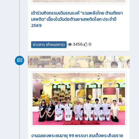
เข้าร่วมกิจกรรมเดินรณรงค์ “รวมพลังไทย ต้านภัยยา
เสพติด” เนื่องในวันต่อต้านยาเสพติดโลก ประจำปี
2569
3456
0
ข่าวสาร (กำหนดการ)
กิจกรรมภายใน
1 เดือน ที่ผ่านมา
งานฉลองพระชนมายุ 99 พรรษา สมเด็จพระสังฆราช