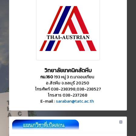
วิทยาลัยเทคนิคสัตหีบ
กม.160
193 หมู่ 3 ต.นาจอมเทียน
อ.สัตหีบ จ.ชลบุรี 20250
โทรศัพท์ 038-238398,038-238527
โทรสาร 038-237268
E-mail :
saraban@tatc.ac.th