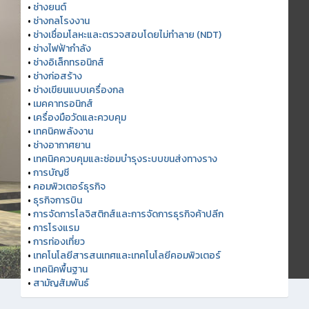
•
ช่างยนต์
•
ช่างกลโรงงาน
•
ช่างเชื่อมโลหะและตรวจสอบโดยไม่ทำลาย (NDT)
•
ช่างไฟฟ้ากำลัง
•
ช่างอิเล็กทรอนิกส์
•
ช่างก่อสร้าง
•
ช่างเขียนแบบเครื่องกล
•
เมคคาทรอนิกส์
•
เครื่องมือวัดและควบคุม
•
เทคนิคพลังงาน
•
ช่างอากาศยาน
•
เทคนิคควบคุมและซ่อมบำรุงระบบขนส่งทางราง
•
การบัญชี
•
คอมพิวเตอร์ธุรกิจ
•
ธุรกิจการบิน
•
การจัดการโลจิสติกส์และการจัดการธุรกิจค้าปลีก
•
การโรงแรม
•
การท่องเที่ยว
•
เทคโนโลยีสารสนเทศและเทคโนโลยีคอมพิวเตอร์
•
เทคนิคพื้นฐาน
•
สามัญสัมพันธ์