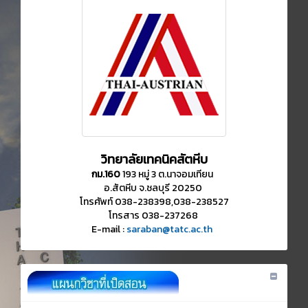
วิทยาลัยเทคนิคสัตหีบ
กม.160
193 หมู่ 3 ต.นาจอมเทียน
อ.สัตหีบ จ.ชลบุรี 20250
โทรศัพท์ 038-238398,038-238527
โทรสาร 038-237268
E-mail :
saraban@tatc.ac.th