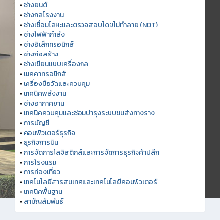
•
ช่างยนต์
•
ช่างกลโรงงาน
•
ช่างเชื่อมโลหะและตรวจสอบโดยไม่ทำลาย (NDT)
•
ช่างไฟฟ้ากำลัง
•
ช่างอิเล็กทรอนิกส์
•
ช่างก่อสร้าง
•
ช่างเขียนแบบเครื่องกล
•
เมคคาทรอนิกส์
•
เครื่องมือวัดและควบคุม
•
เทคนิคพลังงาน
•
ช่างอากาศยาน
•
เทคนิคควบคุมและซ่อมบำรุงระบบขนส่งทางราง
•
การบัญชี
•
คอมพิวเตอร์ธุรกิจ
•
ธุรกิจการบิน
•
การจัดการโลจิสติกส์และการจัดการธุรกิจค้าปลีก
•
การโรงแรม
•
การท่องเที่ยว
•
เทคโนโลยีสารสนเทศและเทคโนโลยีคอมพิวเตอร์
•
เทคนิคพื้นฐาน
•
สามัญสัมพันธ์