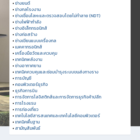
•
ช่างยนต์
•
ช่างกลโรงงาน
•
ช่างเชื่อมโลหะและตรวจสอบโดยไม่ทำลาย (NDT)
•
ช่างไฟฟ้ากำลัง
•
ช่างอิเล็กทรอนิกส์
•
ช่างก่อสร้าง
•
ช่างเขียนแบบเครื่องกล
•
เมคคาทรอนิกส์
•
เครื่องมือวัดและควบคุม
•
เทคนิคพลังงาน
•
ช่างอากาศยาน
•
เทคนิคควบคุมและซ่อมบำรุงระบบขนส่งทางราง
•
การบัญชี
•
คอมพิวเตอร์ธุรกิจ
•
ธุรกิจการบิน
•
การจัดการโลจิสติกส์และการจัดการธุรกิจค้าปลีก
•
การโรงแรม
•
การท่องเที่ยว
•
เทคโนโลยีสารสนเทศและเทคโนโลยีคอมพิวเตอร์
•
เทคนิคพื้นฐาน
•
สามัญสัมพันธ์