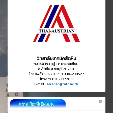
วิทยาลัยเทคนิคสัตหีบ
กม.160
193 หมู่ 3 ต.นาจอมเทียน
อ.สัตหีบ จ.ชลบุรี 20250
โทรศัพท์ 038-238398,038-238527
โทรสาร 038-237268
E-mail :
saraban@tatc.ac.th