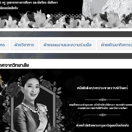
ากร
ฝ่ายวิชาการ
ฝ่ายแผนงานและความร่วมมือ
ฝ่ายพัฒนากิจการน
าศจากวิทยาลัย