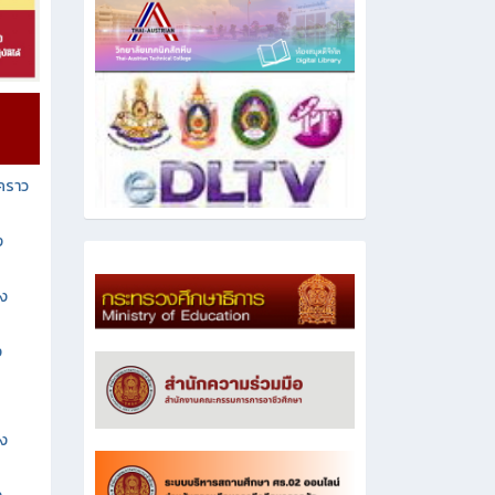
วคราว
ง
าง
ง
าง