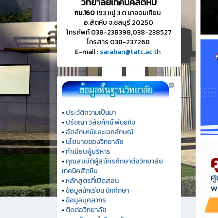
วิทยาลัยเทคนิคสัตหีบ
กม.160
193 หมู่ 3 ต.นาจอมเทียน
อ.สัตหีบ จ.ชลบุรี 20250
โทรศัพท์ 038-238398,038-238527
โทรสาร 038-237268
E-mail :
saraban@tatc.ac.th
•
ประวัติความเป็นมา
•
ปรัชญา วิสัยทัศน์ พันธกิจ
•
อัตลักษณ์และเอกลักษณ์
•
นโยบายของวิทยาลัย
•
ทำเนียบผู้บริหาร
•
คุณสมบัติผู้สมัครศึกษาต่อวิทยาลัย
เทคนิคสัตหีบ
•
หลักสูตรที่เปิดสอน
•
ข้อมูลนักเรียน นักศึกษา
•
ข้อมูลบุคลากร
•
ติดต่อวิทยาลัย