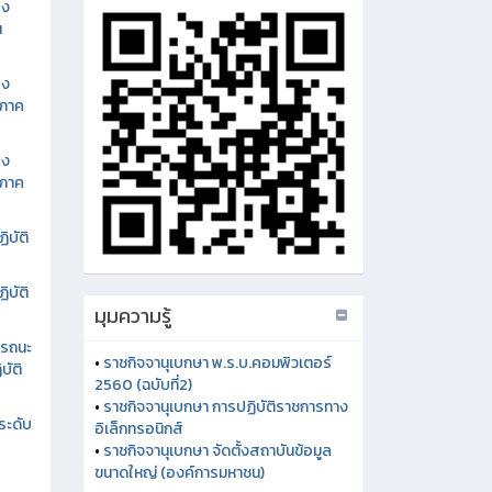
อง
น
อง
นภาค
อง
นภาค
ิบัติ
ิบัติ
รรถนะ
บัติ
มุมความรู้
ระดับ
•
ราชกิจจานุเบกษา พ.ร.บ.คอมพิวเตอร์