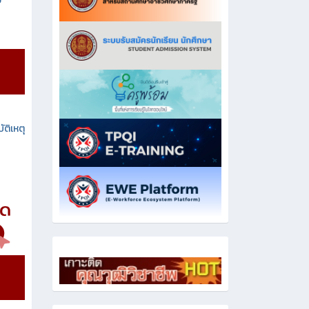
ง
ัติเหตุ