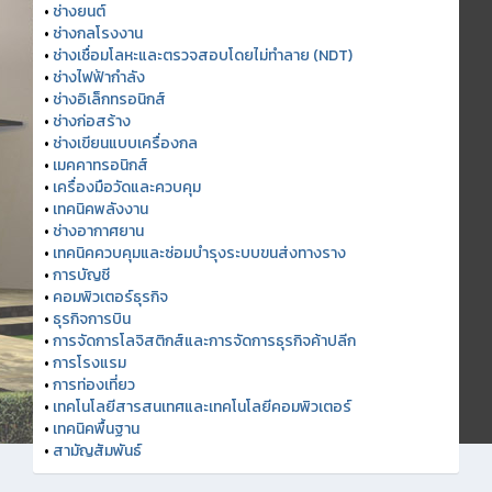
•
ช่างยนต์
•
ช่างกลโรงงาน
•
ช่างเชื่อมโลหะและตรวจสอบโดยไม่ทำลาย (NDT)
•
ช่างไฟฟ้ากำลัง
•
ช่างอิเล็กทรอนิกส์
•
ช่างก่อสร้าง
•
ช่างเขียนแบบเครื่องกล
•
เมคคาทรอนิกส์
•
เครื่องมือวัดและควบคุม
•
เทคนิคพลังงาน
•
ช่างอากาศยาน
•
เทคนิคควบคุมและซ่อมบำรุงระบบขนส่งทางราง
•
การบัญชี
•
คอมพิวเตอร์ธุรกิจ
•
ธุรกิจการบิน
•
การจัดการโลจิสติกส์และการจัดการธุรกิจค้าปลีก
•
การโรงแรม
•
การท่องเที่ยว
•
เทคโนโลยีสารสนเทศและเทคโนโลยีคอมพิวเตอร์
•
เทคนิคพื้นฐาน
•
สามัญสัมพันธ์