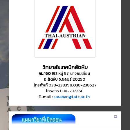
วิทยาลัยเทคนิคสัตหีบ
กม.160
193 หมู่ 3 ต.นาจอมเทียน
อ.สัตหีบ จ.ชลบุรี 20250
โทรศัพท์ 038-238398,038-238527
โทรสาร 038-237268
E-mail :
saraban@tatc.ac.th