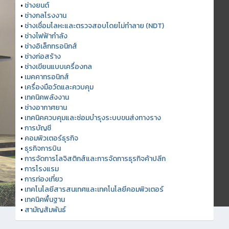
•
ช่างยนต์
•
ช่างกลโรงงาน
•
ช่างเชื่อมโลหะและตรวจสอบโดยไม่ทำลาย (NDT)
•
ช่างไฟฟ้ากำลัง
•
ช่างอิเล็กทรอนิกส์
•
ช่างก่อสร้าง
•
ช่างเขียนแบบเครื่องกล
•
เมคคาทรอนิกส์
•
เครื่องมือวัดและควบคุม
•
เทคนิคพลังงาน
•
ช่างอากาศยาน
•
เทคนิคควบคุมและซ่อมบำรุงระบบขนส่งทางราง
•
การบัญชี
•
คอมพิวเตอร์ธุรกิจ
•
ธุรกิจการบิน
•
การจัดการโลจิสติกส์และการจัดการธุรกิจค้าปลีก
•
การโรงแรม
•
การท่องเที่ยว
•
เทคโนโลยีสารสนเทศและเทคโนโลยีคอมพิวเตอร์
•
เทคนิคพื้นฐาน
•
สามัญสัมพันธ์