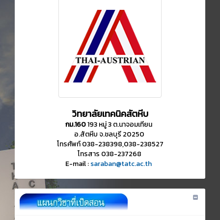
วิทยาลัยเทคนิคสัตหีบ
กม.160
193 หมู่ 3 ต.นาจอมเทียน
อ.สัตหีบ จ.ชลบุรี 20250
โทรศัพท์ 038-238398,038-238527
โทรสาร 038-237268
E-mail :
saraban@tatc.ac.th