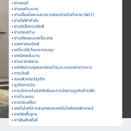
•
ช่างยนต์
•
ช่างกลโรงงาน
•
ช่างเชื่อมโลหะและตรวจสอบโดยไม่ทำลาย (NDT)
•
ช่างไฟฟ้ากำลัง
•
ช่างอิเล็กทรอนิกส์
•
ช่างก่อสร้าง
•
ช่างเขียนแบบเครื่องกล
•
เมคคาทรอนิกส์
•
เครื่องมือวัดและควบคุม
•
เทคนิคพลังงาน
•
ช่างอากาศยาน
•
เทคนิคควบคุมและซ่อมบำรุงระบบขนส่งทางราง
•
การบัญชี
•
คอมพิวเตอร์ธุรกิจ
•
ธุรกิจการบิน
•
การจัดการโลจิสติกส์และการจัดการธุรกิจค้าปลีก
•
การโรงแรม
•
การท่องเที่ยว
•
เทคโนโลยีสารสนเทศและเทคโนโลยีคอมพิวเตอร์
•
เทคนิคพื้นฐาน
•
สามัญสัมพันธ์