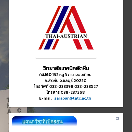
วิทยาลัยเทคนิคสัตหีบ
กม.160
193 หมู่ 3 ต.นาจอมเทียน
อ.สัตหีบ จ.ชลบุรี 20250
โทรศัพท์ 038-238398,038-238527
โทรสาร 038-237268
E-mail :
saraban@tatc.ac.th