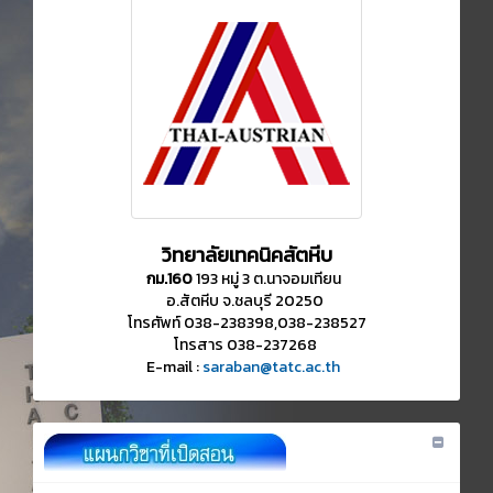
วิทยาลัยเทคนิคสัตหีบ
กม.160
193 หมู่ 3 ต.นาจอมเทียน
อ.สัตหีบ จ.ชลบุรี 20250
โทรศัพท์ 038-238398,038-238527
โทรสาร 038-237268
E-mail :
saraban@tatc.ac.th