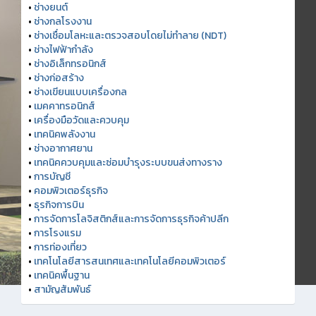
•
ช่างยนต์
•
ช่างกลโรงงาน
•
ช่างเชื่อมโลหะและตรวจสอบโดยไม่ทำลาย (NDT)
•
ช่างไฟฟ้ากำลัง
•
ช่างอิเล็กทรอนิกส์
•
ช่างก่อสร้าง
•
ช่างเขียนแบบเครื่องกล
•
เมคคาทรอนิกส์
•
เครื่องมือวัดและควบคุม
•
เทคนิคพลังงาน
•
ช่างอากาศยาน
•
เทคนิคควบคุมและซ่อมบำรุงระบบขนส่งทางราง
•
การบัญชี
•
คอมพิวเตอร์ธุรกิจ
•
ธุรกิจการบิน
•
การจัดการโลจิสติกส์และการจัดการธุรกิจค้าปลีก
•
การโรงแรม
•
การท่องเที่ยว
•
เทคโนโลยีสารสนเทศและเทคโนโลยีคอมพิวเตอร์
•
เทคนิคพื้นฐาน
•
สามัญสัมพันธ์