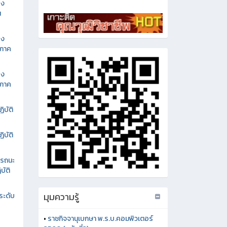
อง
น
อง
นภาค
อง
นภาค
ิบัติ
ิบัติ
รรถนะ
บัติ
มุมความรู้
ระดับ
•
ราชกิจจานุเบกษา พ.ร.บ.คอมพิวเตอร์