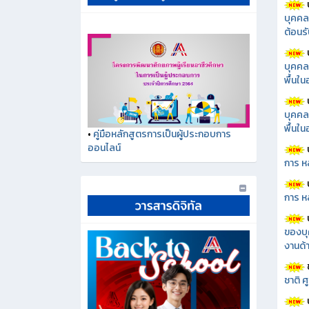
บุคคล
ต้อนรั
บุคคล
พื้นใ
บุคคล
พื้นใ
•
คู่มือหลักสูตรการเป็นผู้ประกอบการ
ออนไลน์
การ ห
การ ห
ของบุ
งานด้า
ชาติ 