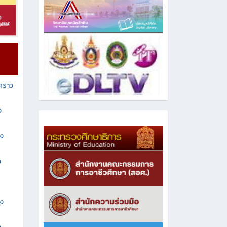
วคราว
ง
าง
ง
าง