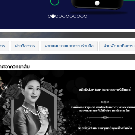
ากร
ฝ่ายวิชาการ
ฝ่ายแผนงานและความร่วมมือ
ฝ่ายพัฒนากิจการน
าศจากวิทยาลัย