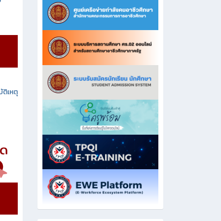
ง
ัติเหตุ