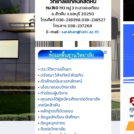
วิทยาลัยเทคนิคสัตหีบ
กม.160
193 หมู่ 3 ต.นาจอมเทียน
อ.สัตหีบ จ.ชลบุรี 20250
โทรศัพท์ 038-238398,038-238527
โทรสาร 038-237268
E-mail :
saraban@tatc.ac.th
•
ประวัติความเป็นมา
•
ปรัชญา วิสัยทัศน์ พันธกิจ
•
อัตลักษณ์และเอกลักษณ์
•
นโยบายของวิทยาลัย
•
ทำเนียบผู้บริหาร
•
คุณสมบัติผู้สมัครศึกษาต่อวิทยาลัย
เทคนิคสัตหีบ
•
หลักสูตรที่เปิดสอน
•
ข้อมูลนักเรียน นักศึกษา
•
ข้อมูลบุคลากร
•
ติดต่อวิทยาลัย