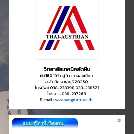
วิทยาลัยเทคนิคสัตหีบ
กม.160
193 หมู่ 3 ต.นาจอมเทียน
อ.สัตหีบ จ.ชลบุรี 20250
โทรศัพท์ 038-238398,038-238527
โทรสาร 038-237268
E-mail :
saraban@tatc.ac.th