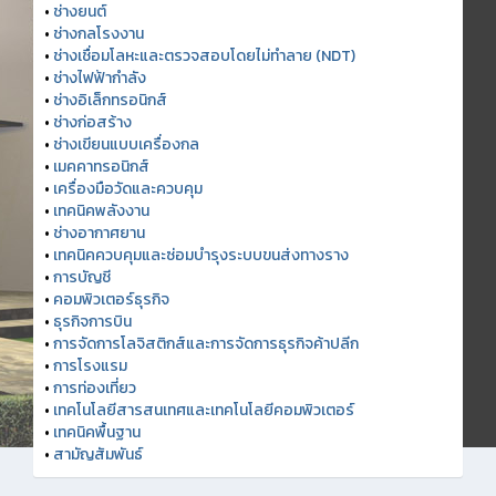
•
ช่างยนต์
•
ช่างกลโรงงาน
•
ช่างเชื่อมโลหะและตรวจสอบโดยไม่ทำลาย (NDT)
•
ช่างไฟฟ้ากำลัง
•
ช่างอิเล็กทรอนิกส์
•
ช่างก่อสร้าง
•
ช่างเขียนแบบเครื่องกล
•
เมคคาทรอนิกส์
•
เครื่องมือวัดและควบคุม
•
เทคนิคพลังงาน
•
ช่างอากาศยาน
•
เทคนิคควบคุมและซ่อมบำรุงระบบขนส่งทางราง
•
การบัญชี
•
คอมพิวเตอร์ธุรกิจ
•
ธุรกิจการบิน
•
การจัดการโลจิสติกส์และการจัดการธุรกิจค้าปลีก
•
การโรงแรม
•
การท่องเที่ยว
•
เทคโนโลยีสารสนเทศและเทคโนโลยีคอมพิวเตอร์
•
เทคนิคพื้นฐาน
•
สามัญสัมพันธ์