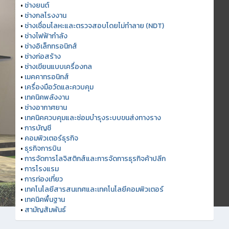
•
ช่างยนต์
•
ช่างกลโรงงาน
•
ช่างเชื่อมโลหะและตรวจสอบโดยไม่ทำลาย (NDT)
•
ช่างไฟฟ้ากำลัง
•
ช่างอิเล็กทรอนิกส์
•
ช่างก่อสร้าง
•
ช่างเขียนแบบเครื่องกล
•
เมคคาทรอนิกส์
•
เครื่องมือวัดและควบคุม
•
เทคนิคพลังงาน
•
ช่างอากาศยาน
•
เทคนิคควบคุมและซ่อมบำรุงระบบขนส่งทางราง
•
การบัญชี
•
คอมพิวเตอร์ธุรกิจ
•
ธุรกิจการบิน
•
การจัดการโลจิสติกส์และการจัดการธุรกิจค้าปลีก
•
การโรงแรม
•
การท่องเที่ยว
•
เทคโนโลยีสารสนเทศและเทคโนโลยีคอมพิวเตอร์
•
เทคนิคพื้นฐาน
•
สามัญสัมพันธ์