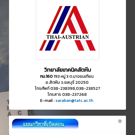
วิทยาลัยเทคนิคสัตหีบ
กม.160
193 หมู่ 3 ต.นาจอมเทียน
อ.สัตหีบ จ.ชลบุรี 20250
โทรศัพท์ 038-238398,038-238527
โทรสาร 038-237268
E-mail :
saraban@tatc.ac.th