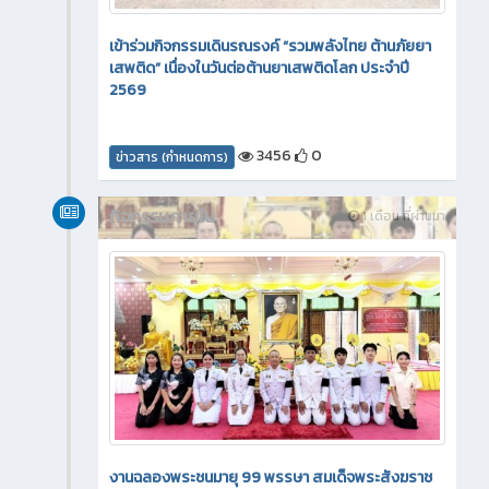
เข้าร่วมกิจกรรมเดินรณรงค์ “รวมพลังไทย ต้านภัยยา
เสพติด” เนื่องในวันต่อต้านยาเสพติดโลก ประจำปี
2569
3456
0
ข่าวสาร (กำหนดการ)
กิจกรรมภายใน
1 เดือน ที่ผ่านมา
งานฉลองพระชนมายุ 99 พรรษา สมเด็จพระสังฆราช