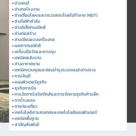
•
ช่างยนต์
•
ช่างกลโรงงาน
•
ช่างเชื่อมโลหะและตรวจสอบโดยไม่ทำลาย (NDT)
•
ช่างไฟฟ้ากำลัง
•
ช่างอิเล็กทรอนิกส์
•
ช่างก่อสร้าง
•
ช่างเขียนแบบเครื่องกล
•
เมคคาทรอนิกส์
•
เครื่องมือวัดและควบคุม
•
เทคนิคพลังงาน
•
ช่างอากาศยาน
•
เทคนิคควบคุมและซ่อมบำรุงระบบขนส่งทางราง
•
การบัญชี
•
คอมพิวเตอร์ธุรกิจ
•
ธุรกิจการบิน
•
การจัดการโลจิสติกส์และการจัดการธุรกิจค้าปลีก
•
การโรงแรม
•
การท่องเที่ยว
•
เทคโนโลยีสารสนเทศและเทคโนโลยีคอมพิวเตอร์
•
เทคนิคพื้นฐาน
•
สามัญสัมพันธ์