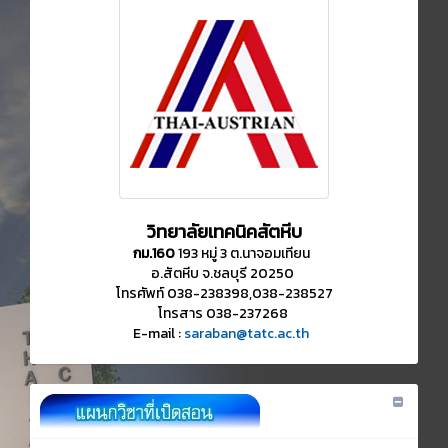
วิทยาลัยเทคนิคสัตหีบ
กม.160
193 หมู่ 3 ต.นาจอมเทียน
อ.สัตหีบ จ.ชลบุรี 20250
โทรศัพท์ 038-238398,038-238527
โทรสาร 038-237268
E-mail :
saraban@tatc.ac.th