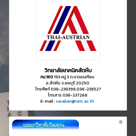
วิทยาลัยเทคนิคสัตหีบ
กม.160
193 หมู่ 3 ต.นาจอมเทียน
อ.สัตหีบ จ.ชลบุรี 20250
โทรศัพท์ 038-238398,038-238527
โทรสาร 038-237268
E-mail :
saraban@tatc.ac.th