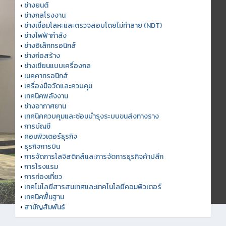
•
ช่างยนต์
•
ช่างกลโรงงาน
•
ช่างเชื่อมโลหะและตรวจสอบโดยไม่ทำลาย (NDT)
•
ช่างไฟฟ้ากำลัง
•
ช่างอิเล็กทรอนิกส์
•
ช่างก่อสร้าง
•
ช่างเขียนแบบเครื่องกล
•
เมคคาทรอนิกส์
•
เครื่องมือวัดและควบคุม
•
เทคนิคพลังงาน
•
ช่างอากาศยาน
•
เทคนิคควบคุมและซ่อมบำรุงระบบขนส่งทางราง
•
การบัญชี
•
คอมพิวเตอร์ธุรกิจ
•
ธุรกิจการบิน
•
การจัดการโลจิสติกส์และการจัดการธุรกิจค้าปลีก
•
การโรงแรม
•
การท่องเที่ยว
•
เทคโนโลยีสารสนเทศและเทคโนโลยีคอมพิวเตอร์
•
เทคนิคพื้นฐาน
•
สามัญสัมพันธ์