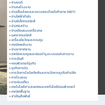
•
ช่างยนต์
•
ช่างกลโรงงาน
•
ช่างเชื่อมโลหะและตรวจสอบโดยไม่ทำลาย (NDT)
•
ช่างไฟฟ้ากำลัง
•
ช่างอิเล็กทรอนิกส์
•
ช่างก่อสร้าง
•
ช่างเขียนแบบเครื่องกล
•
เมคคาทรอนิกส์
•
เครื่องมือวัดและควบคุม
•
เทคนิคพลังงาน
•
ช่างอากาศยาน
•
เทคนิคควบคุมและซ่อมบำรุงระบบขนส่งทางราง
•
การบัญชี
•
คอมพิวเตอร์ธุรกิจ
•
ธุรกิจการบิน
•
การจัดการโลจิสติกส์และการจัดการธุรกิจค้าปลีก
•
การโรงแรม
•
การท่องเที่ยว
•
เทคโนโลยีสารสนเทศและเทคโนโลยีคอมพิวเตอร์
•
เทคนิคพื้นฐาน
•
สามัญสัมพันธ์