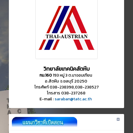
วิทยาลัยเทคนิคสัตหีบ
กม.160
193 หมู่ 3 ต.นาจอมเทียน
อ.สัตหีบ จ.ชลบุรี 20250
โทรศัพท์ 038-238398,038-238527
โทรสาร 038-237268
E-mail :
saraban@tatc.ac.th