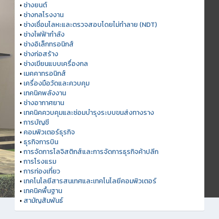
•
ช่างยนต์
•
ช่างกลโรงงาน
•
ช่างเชื่อมโลหะและตรวจสอบโดยไม่ทำลาย (NDT)
•
ช่างไฟฟ้ากำลัง
•
ช่างอิเล็กทรอนิกส์
•
ช่างก่อสร้าง
•
ช่างเขียนแบบเครื่องกล
•
เมคคาทรอนิกส์
•
เครื่องมือวัดและควบคุม
•
เทคนิคพลังงาน
•
ช่างอากาศยาน
•
เทคนิคควบคุมและซ่อมบำรุงระบบขนส่งทางราง
•
การบัญชี
•
คอมพิวเตอร์ธุรกิจ
•
ธุรกิจการบิน
•
การจัดการโลจิสติกส์และการจัดการธุรกิจค้าปลีก
•
การโรงแรม
•
การท่องเที่ยว
•
เทคโนโลยีสารสนเทศและเทคโนโลยีคอมพิวเตอร์
•
เทคนิคพื้นฐาน
•
สามัญสัมพันธ์