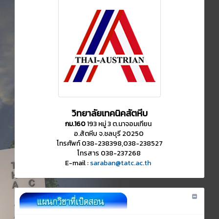
วิทยาลัยเทคนิคสัตหีบ
กม.160
193 หมู่ 3 ต.นาจอมเทียน
อ.สัตหีบ จ.ชลบุรี 20250
โทรศัพท์ 038-238398,038-238527
โทรสาร 038-237268
E-mail :
saraban@tatc.ac.th